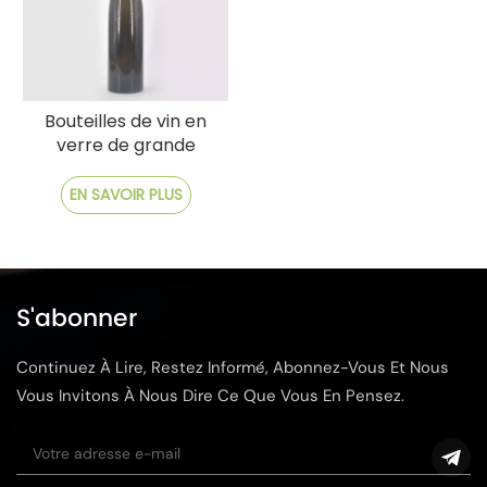
Bouteilles de vin en
verre de grande
bouteille du Rhin
personnalisables
EN SAVOIR PLUS
S'abonner
Continuez À Lire, Restez Informé, Abonnez-Vous Et Nous
Vous Invitons À Nous Dire Ce Que Vous En Pensez.