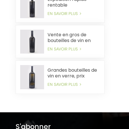
rentable
d'approvisionnement
EN SAVOIR PLUS
en vrac de bouteilles
de vin en verre de 750
ml
Vente en gros de
bouteilles de vin en
verre de 750 ml, prix
EN SAVOIR PLUS
d'usine, expédition
rapide
Grandes bouteilles de
vin en verre, prix
d'usine, livraison rapide
EN SAVOIR PLUS
S'abonner