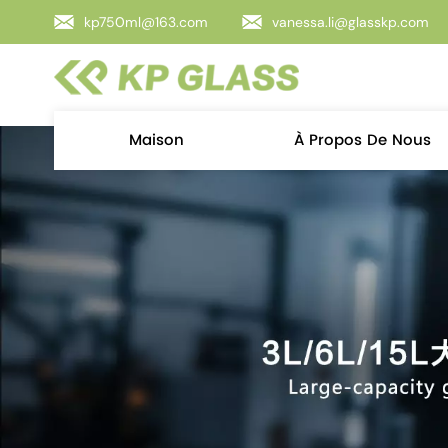
kp750ml@163.com
vanessa.li@glasskp.com
Maison
À Propos De Nous