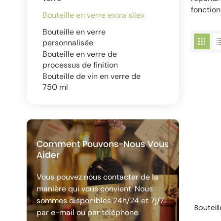
fonction
Bouteille en verre extra silex
Bouteille en verre
personnalisée
Bouteille en verre de
processus de finition
Bouteille de vin en verre de
750 ml
Comment Pouvons-Nous Vous
Aider
Vous pouvez nous contacter de la
manière qui vous convient. Nous
sommes disponibles 24h/24 et 7j/7
Bouteil
par e-mail ou par téléphone.