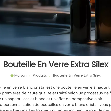
Bouteille En Verre Extra Silex
Maison
Produits
Bouteille En Verre Extra Silex
ille en verre blanc cristal est une bouteille en verre à haute t
 premières de haute qualité et traité selon un processus de f
 un aspect lisse et blanc et un effet de perspective clair.
la personnalisation de bouteilles en verre blanc cristal, vous
 à vos besoins. Les formes courantes incluent le rond, le carré