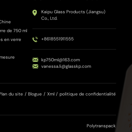
Kaipu Glass Products (Jiangsu)
Co., Ltd.
 Chine
rre de 750 ml
+8618551911555
es en verre
 mesure
kp750ml@163.com
vanessa.li@glasskp.com
Plan du site
/
Blogue
/
Xml
/
politique de confidentialité
Polytranspack